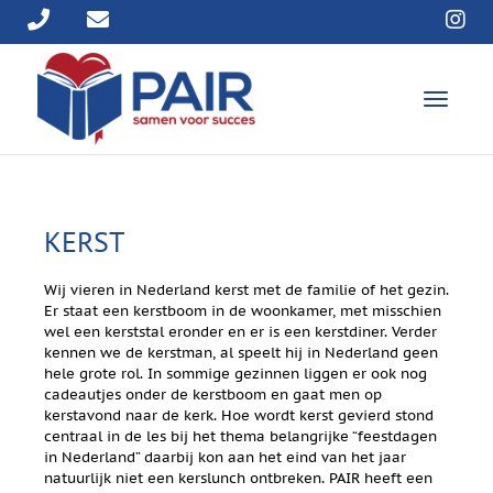
T
o
g
g
l
e
n
KERST
a
v
i
Wij vieren in Nederland kerst met de familie of het gezin.
g
Er staat een kerstboom in de woonkamer, met misschien
a
wel een kerststal eronder en er is een kerstdiner. Verder
t
kennen we de kerstman, al speelt hij in Nederland geen
i
hele grote rol. In sommige gezinnen liggen er ook nog
o
cadeautjes onder de kerstboom en gaat men op
n
kerstavond naar de kerk. Hoe wordt kerst gevierd stond
centraal in de les bij het thema belangrijke “feestdagen
in Nederland” daarbij kon aan het eind van het jaar
natuurlijk niet een kerslunch ontbreken. PAIR heeft een