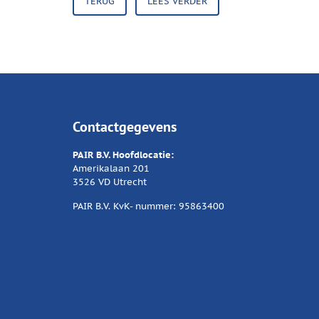
TERUG
LEES VERDER
Contactgegevens
PAIR B.V. Hoofdlocatie:
Amerikalaan 201
3526 VD Utrecht
PAIR B.V. KvK- nummer: 95863400