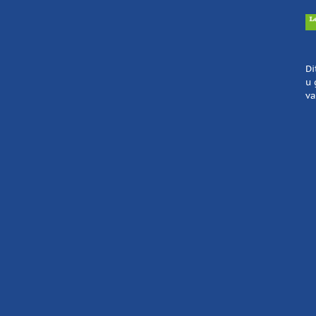
Di
u 
va