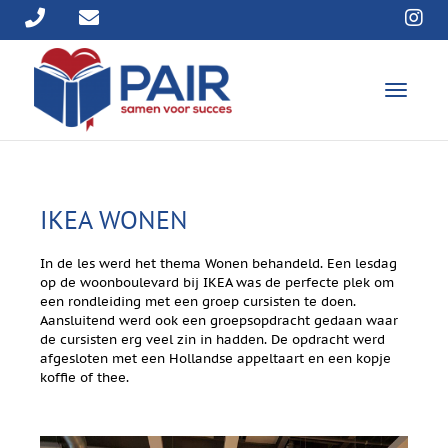
T
o
g
g
l
e
n
IKEA WONEN
a
v
i
In de les werd het thema Wonen behandeld. Een lesdag
g
op de woonboulevard bij IKEA was de perfecte plek om
a
een rondleiding met een groep cursisten te doen.
t
Aansluitend werd ook een groepsopdracht gedaan waar
i
de cursisten erg veel zin in hadden. De opdracht werd
o
afgesloten met een Hollandse appeltaart en een kopje
n
koffie of thee.