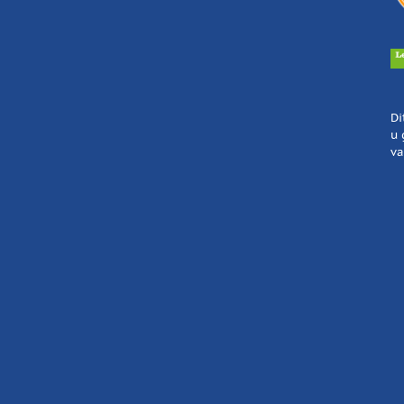
Di
u 
va